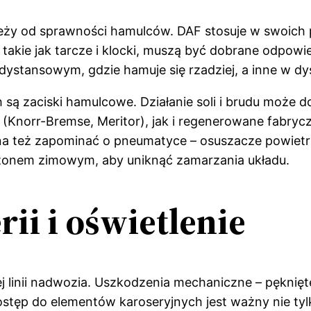
ży od sprawności hamulców. DAF stosuje w swoich 
akie jak tarcze i klocki, muszą być dobrane odpowied
dystansowym, gdzie hamuje się rzadziej, a inne w dy
ą zaciski hamulcowe. Działanie soli i brudu może 
(Knorr-Bremse, Meritor), jak i regenerowane fabrycz
a też zapominać o pneumatyce – osuszacze powietrza
ezonem zimowym, aby uniknąć zamarzania układu.
ii i oświetlenie
j linii nadwozia. Uszkodzenia mechaniczne – pęknięt
dostęp do elementów karoseryjnych jest ważny nie ty