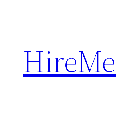
Przejdź
do
treści
HireMe