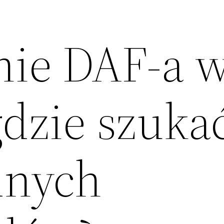
ie DAF-a 
gdzie szuka
dnych