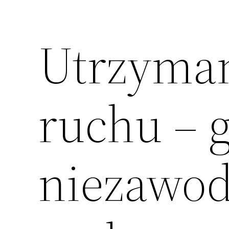
Utrzyman
ruchu – 
niezawo