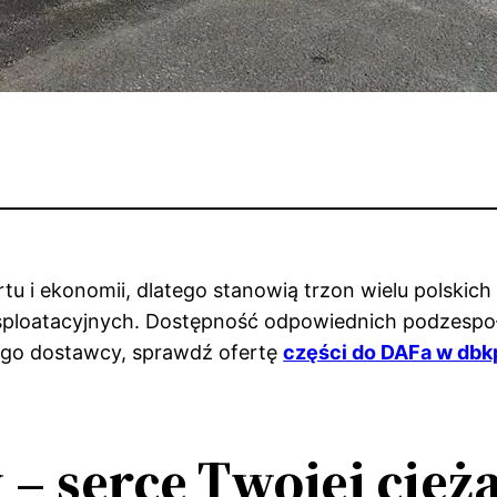
tu i ekonomii, dlatego stanowią trzon wielu polskic
loatacyjnych. Dostępność odpowiednich podzespołó
ego dostawcy, sprawdź ofertę
części do DAFa w dbkp
– serce Twojej cięż