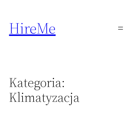
Przejdź
do
HireMe
treści
Kategoria:
Klimatyzacja